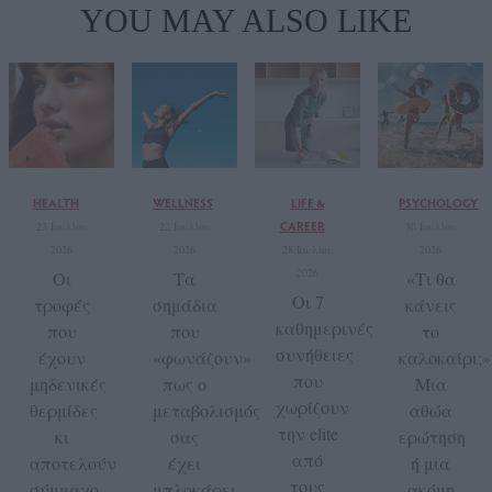
YOU MAY ALSO LIKE
HEALTH
WELLNESS
LIFE &
PSYCHOLOGY
CAREER
23 Ιουλίου
22 Ιουλίου
30 Ιουλίου
2026
2026
28 Ιουλίου
2026
2026
Οι
Τα
«Τι θα
Οι 7
τροφές
σημάδια
κάνεις
καθημερινές
που
που
το
συνήθειες
έχουν
«φωνάζουν»
καλοκαίρι;»
που
μηδενικές
πως ο
Μια
χωρίζουν
θερμίδες
μεταβολισμός
αθώα
την elite
κι
σας
ερώτηση
από
αποτελούν
έχει
ή μια
τους
σύμμαχο
μπλοκάρει
ακόμη