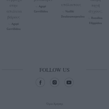
υπόλοιπους
στην
πηγή
Agapi
by
απώλεια
άγχους;
Gavriilidou
Vasiliki
by
βάρους
Doukoumopoulou
Rozelina
by
Filippidou
Agapi
by
Gavriilidou
FOLLOW US
Όροι Xρήσης