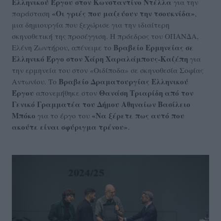
Ελληνικού Έργου στον Κωνσταντίνο Ντέλλα
για την
«Οι γριές που μαζεύουν την τσουκνίδα»
παράσταση
,
μια δημιουργία που ξεχώρισε για την ιδιαίτερη
σκηνοθετική της προσέγγιση. Η πρόεδρος του ΟΠΑΝΔΑ,
Βραβείο Ερμηνείας σε
Ελένη Ζωντήρου, απένειμε το
Ελληνικό Έργο στον Χάρη Χαραλάμπους-Καζέπη
για
την ερμηνεία του στον «Οιδίποδα» σε σκηνοθεσία Σοφίας
Βραβείο Δραματουργίας Ελληνικού
Αντωνίου. Το
Έργου
Θανάση Τριαρίδη από τον
απονεμήθηκε στον
Γενικό Γραμματέα του Δήμου Αθηναίων Βασίλειο
Μπόκο
«Να ξέρετε πως αυτό που
για το έργο του
ακούτε είναι σφύριγμα τρένου»
.