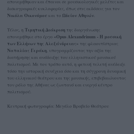
απονεμήθηκαν και έπαινοι σε μουσικολογικές μελέτες και
δισκογραφικές κυκλοφορίες, όπως στις εκδόσεις για τον
Νικόλα Οικονόμου
Ωδείον Αθηνών
και το
.
Τιμητική Διάκριση
Τέλος, η
της διοργάνωσης
«Opus Alexandrinum - Η μουσική
απονεμήθηκε στο έργο
των Ελλήνων της Αλεξάνδρειας»
της φλαουτίστριας
Ναταλίας Γεράκη
, υπογραμμίζοντας την αξία της
διατήρησης και ανάδειξης του ελληνιστικού μουσικού
πολιτισμού. Με τον τρόπο αυτό, η φετινή τελετή ανέδειξε
τόσο την ιστορική συνέχεια όσο και τη σύγχρονη δυναμική
του ελληνικού θεάτρου και της μουσικής, επιβεβαιώνοντας
τον ρόλο της Αθήνας ως ζωντανό και ενεργό κέντρο
πολιτισμού.
Κεντρική φωτογραφία: Μεγάλο Βραβείο Θεάτρου