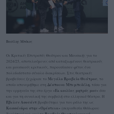
Βασίλης Μπόκος
Οι Κριτικές Επιτροπές Θεάτρου και Μουσικής για το
2024/25, αποτελούμενες από καταξιωμένους θεατρικούς
και μουσικούς κριτικούς, παρουσίασαν φέτος ένα
πολυδιάστατο σύνολο διακρίσεων. Στις θεατρικές
Μεγάλο Βραβείο Θεάτρου
βραβεύσεις ξεχώρισε το
, το
Δέσποινα Μπεμπεδέλη
οποίο απονεμήθηκε στη
, τόσο για
«Εκ κοιλίας μητρός μου»
την ερμηνεία της στο έργο
όσο
και για τη συνολική της συμβολή στο ελληνικό θέατρο. Η
Έβελυν Ασουάντ
βραβεύτηκε για τον ρόλο της ως
Κασσάνδρα στην «Ορέστεια»
(σκηνοθεσία Θόδωρου
ο Βραβείο Θεατρολογικού
Τερζόπουλου), ενώ τ