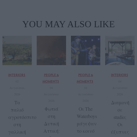
YOU MAY ALSO LIKE
INTERIORS
PEOPLE &
PEOPLE &
INTERIORS
MOMENTS
MOMENTS
02
04
Αυγούστου
04
04
Αυγούστου
2026
Αυγούστου
Αυγούστου
2026
2026
2026
Το
Διαμονή
Φωτιά
Οι The
παλιό
σε
στη
Waterboys
αγροτόσπιτο
studio;
Δυτική
μάγεψαν
στη
Οι
Αττική:
το κοινό
γαλλική
έξυπνες