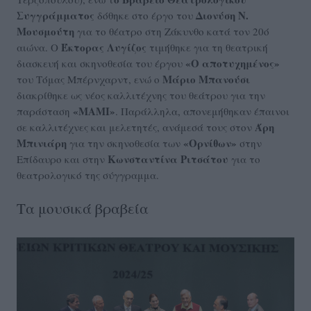
Συγγράμματος
Διονύση Ν.
δόθηκε στο έργο του
Μουσμούτη
για το θέατρο στη Ζάκυνθο κατά τον 20ό
Έκτορας Λυγίζος
αιώνα. Ο
τιμήθηκε για τη θεατρική
«Ο αποτυχημένος»
διασκευή και σκηνοθεσία του έργου
Μάριο Μπανούσι
του Τόμας Μπέρνχαρντ, ενώ ο
διακρίθηκε ως νέος καλλιτέχνης του θεάτρου για την
«ΜΑΜΙ»
παράσταση
. Παράλληλα, απονεμήθηκαν έπαινοι
Άρη
σε καλλιτέχνες και μελετητές, ανάμεσά τους στον
Μπινιάρη
«Ορνίθων»
για την σκηνοθεσία των
στην
Κωνσταντίνα Ριτσάτου
Επίδαυρο και στην
για το
θεατρολογικό της σύγγραμμα.
Τα μουσικά βραβεία