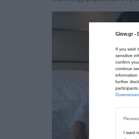
ολιτική
ookies
αυτότητα
Glow.gr -
If you wish 
sensitive in
confirm you
continue se
information 
further disc
participants
Downstream 
Persona
I want t