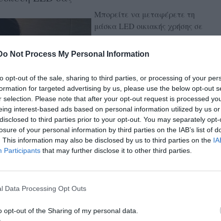
Μπορείτε να μεταφέρετε τη
μάσκα LED οικιακής χρήσης σε
οποιοδήποτε σημείο του σώματος
που χρειάζεται θεραπεία. Ενώ
Do Not Process My Personal Information
το στήθος, τα χέρια και η κοιλιά
είναι δημοφιλείς περιοχές για
to opt-out of the sale, sharing to third parties, or processing of your per
θεραπεία, αξίζει να στοχεύσετε
formation for targeted advertising by us, please use the below opt-out s
και στο πάνω μέρος της πλάτης.
r selection. Please note that after your opt-out request is processed y
Είναι σύνηθες να έχετε βιώσει
eing interest-based ads based on personal information utilized by us or
disclosed to third parties prior to your opt-out. You may separately opt-
ηλιακό έγκαυμα εκεί και, ως
losure of your personal information by third parties on the IAB’s list of
αποτέλεσμα, θα έχετε μια
. This information may also be disclosed by us to third parties on the
IA
απώλεια ελαστικότητας που
Participants
that may further disclose it to other third parties.
είναι πολύ αισθητή γύρω από τη
γραμμή του εσώρουχου. Το μπλε
φως LED είναι επίσης εξαιρετικό
l Data Processing Opt Outs
για τη θεραπεία των
ξεσπασμάτων στην πλάτη και το
o opt-out of the Sharing of my personal data.
στήθος. Αναζητήστε συσκευές