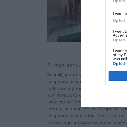
Opted 
I want t
Opted 
I want 
Advertis
Opted 
I want t
of my P
was col
2. Αντιμετωπίστε το πρήξιμο
Opted 
Το πρήξιμο και η κατακράτηση υγρών τ
αστραγάλους και στα πέλματα χάρη στ
αισθάνεστε βαριά. Οι ειδικοί ορκίζον
των ποδιών, αλλά η τεχνική είναι το κλ
όπλο για να "σπάσετε" το λίπος. Αυτό 
αποτέλεσμα που θέλετε. Σκεφτείτε γρ
αστραγάλους και πάνω. Όταν γίνεται 
εργαλεία με παγοκύστες λειτουργούν ε