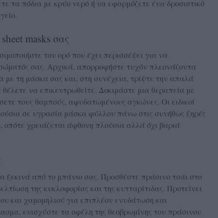
ε τα πόδια με κρύο νερό ή να εφαρμόζετε ένα δροσιστικό
γείο.
sheet masks σας
σιμοποιήστε τον ορό που έχει περισσέψει για να
 σώματός σας. Αρχικά, απορροφήστε τυχόν πλεονάζοντα
α με τη μάσκα σας και, στη συνέχεια, τρίψτε την απαλά
 θέλετε να επικεντρωθείτε. Δοκιμάστε μια θεραπεία με
σετε τους θαμπούς, αφυδατωμένους αγκώνες. Οι ειδικοί
λούσια σε υγρασία μάσκα φύλλου πάνω στις συνήθως ξηρές
ό, οπότε χρειάζεται άφθονη πλούσια αλλά όχι βαριά
ς
να ξεκινά από το μπάνιο σας. Προσθέστε πράσινο τσάι στο
 βελτίωση της κυκλοφορίας και της κυτταρίτιδας. Προτείνει
ου και χαμομηλιού για επιπλέον ενυδάτωση και
ασμα, ενισχύστε τα οφέλη της θεοβρωμίνης του πράσινου