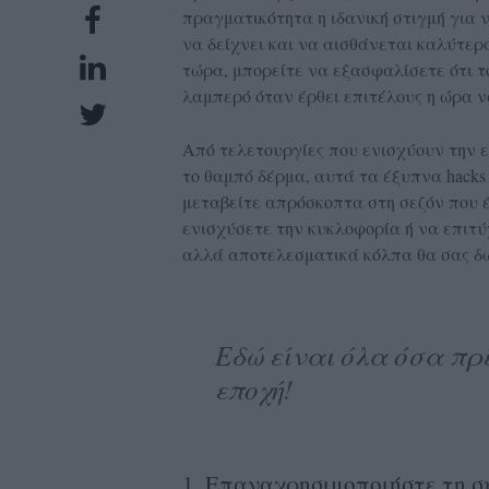
πραγματικότητα η ιδανική στιγμή για 
UBSCRIPTIONS
να δείχνει και να αισθάνεται καλύτερα
GLOW
τώρα, μπορείτε να εξασφαλίσετε ότι το
IVING
λαμπερό όταν έρθει επιτέλους η ώρα 
0
Από τελετουργίες που ενισχύουν την 
ρόνια
το θαμπό δέρμα, αυτά τα έξυπνα hacks
μεταβείτε απρόσκοπτα στη σεζόν που έ
ενισχύσετε την κυκλοφορία ή να επιτύχ
NEW
αλλά αποτελεσματικά κόλπα θα σας δ
ISSUE
Εδώ είναι όλα όσα πρ
εποχή!
ροι
ρήσης
ολιτική
1. Επαναχρησιμοποιήστε τη σ
πορρήτου