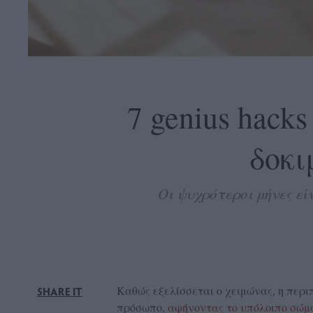
OLLOW
S
7 genius hack
δοκι
ABOUT
CONTACT
Οι ψυχρότεροι μήνες ε
GLOW
NEWSLETTER
ΣΗΜΕΙΑ
ΔΙΑΝΟΜΗΣ
DVERTISE
Καθώς εξελίσσεται ο χειμώνας, η περι
SHARE IT
ITEMAP
πρόσωπο,
αφήνοντας το υπόλοιπο σώμα