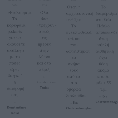
2026
2026
Όταν η
Το
«Φτάνουμε;»:
Όλα
αρχιτεκτονική
διαμέρισμα
Τα
όσα
ανθίζει:
στο Σάο
κορυφαία
«τρέχουν»
Τα
Πάολο
podcasts
αυτές
εντυπωσιακά
αποδεικνύε
για να
τις
κτίρια
ότι η
ακούσετε
ημέρες
που
υψηλή
ανάλογα
στην
δανείστηκαν
αισθητική
με το
Αθήνα
το
έχει
πόσες
και στα
σχήμα
θέση
ώρες
πέριξ
τους
ακόμα
διαρκεί
από τα
και σε
by
η
Konstantinos
πιο
μόλις 55
διαδρομή
Tanias
όμορφα
τ.μ.
σας
λουλούδια
Eva
by
Chatziantonogl
Eva
by
by
Konstantinos
Chatziantonoglou
Tanias