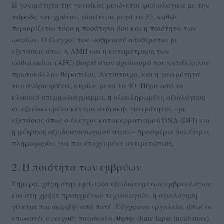
Η γονιμότητα της γυναίκας μειώνεται φυσιολογικά με την
πάροδο του χρόνου, ιδιαίτερα μετά τα 35, καθώς
περιορίζεται τόσο η ποσότητα όσο και η ποιότητα των
ωαρίων. Ο έλεγχος του ωοθηκικού αποθέματος με
εξετάσεις όπως η AMH και η καταμέτρηση των
ωοθυλακίων (AFC) βοηθά στον σχεδιασμό του κατάλληλου
πρωτοκόλλου θεραπείας. Αντίστοιχα, και η γονιμότητα
του άνδρα φθίνει, κυρίως μετά τα 40. Πέρα από το
κλασικό σπερμοδιάγραμμα, η ολοκληρωμένη αξιολόγηση
σε εξειδικευμένα κέντρα ανδρικής γονιμότητας –με
εξετάσεις όπως ο έλεγχος κατακερματισμού DNA (DFI) και
η μέτρηση οξειδοαναγωγικού στρες– προσφέρει πολύτιμες
πληροφορίες για πιο στοχευμένη αντιμετώπιση.
2. Η ποιότητα των εμβρύων
Σήμερα, χάρη στην εμπειρία εξειδικευμένων εμβρυολόγων
και στη χρήση προηγμένων τεχνολογιών, η αξιολόγηση
γίνεται πιο ακριβής από ποτέ. Σύγχρονα εργαλεία, όπως οι
επωαστές συνεχούς παρακολούθησης (time-lapse incubators),