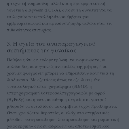
η τεχνητή νοημοσύνη, αλλά και η προεμφυτευτική
γενετική διάγνωση (PGT-A), δίνουν τη δυνατότητα να
επιλεγούν τα καταλληλότερα έμβρυα για
εμβρυομεταφορά και κρυοσυντήρηση, αυξάνοντας τις
πιθανότητες επιτυχίας.
3. Η υγεία του αναπαραγωγικού
συστήματος της γυναίκας
Παθήσεις όπως η ενδομητρίωση, τα ινομυώματα, οι
πολύποδες, οι συγγενείς ανωμαλίες της μήτρας ή οι
χρόνιες φλεγμονές μπορεί να επηρεάσουν αρνητικά τη
διαδικασία. Με εξετάσεις όπως το εξειδικευμένο
γυναικολογικό υπερηχογράφημα (3D/4D), η
υπερηχογραφική υστεροσαλπιγγογραφία με αφρό
(HyFoSy) και η υστεροσκόπηση ιατρείου οι γιατροί
μπορούν να εντοπίσουν με ακρίβεια τυχόν προβλήματα.
Όταν χρειάζεται θεραπεία, οι ελάχιστα επεμβατικές
μέθοδοι –υστεροσκόπηση, λαπαροσκόπηση και ρομποτική
χειρουργική– δίνουν ασφαλείς και αποτελεσματικές