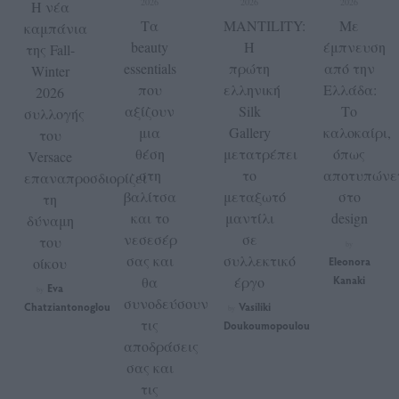
2026
2026
2026
Η νέα
Τα
MANTILITY:
Με
καμπάνια
beauty
Η
έμπνευση
της Fall-
essentials
πρώτη
από την
Winter
που
ελληνική
Ελλάδα:
2026
αξίζουν
Silk
Το
συλλογής
μια
Gallery
καλοκαίρι,
του
θέση
μετατρέπει
όπως
Versace
στη
το
αποτυπώνε
επαναπροσδιορίζει
βαλίτσα
μεταξωτό
στο
τη
και το
μαντίλι
design
δύναμη
νεσεσέρ
σε
του
by
σας και
συλλεκτικό
οίκου
Eleonora
θα
έργο
Kanaki
Eva
by
συνοδεύσουν
Chatziantonoglou
Vasiliki
by
τις
Doukoumopoulou
αποδράσεις
σας και
τις