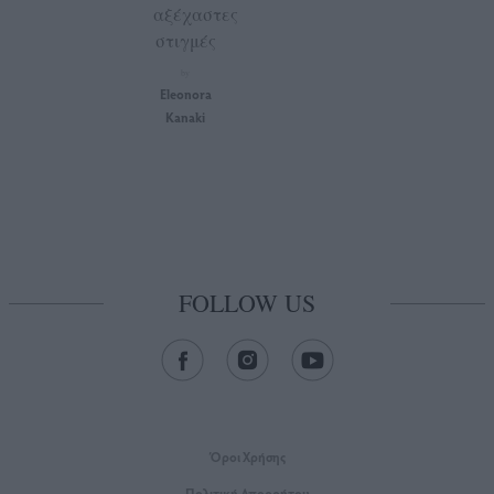
αξέχαστες
στιγμές
by
Eleonora
Kanaki
FOLLOW US
Όροι Xρήσης
Πολιτική Απορρήτου