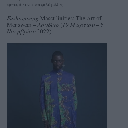
εμπειρία ενός ντεφιλέ μόδας.
Fashionising
Masculinities: The Art of
Menswear –
Λονδίνο
(
19
Μαρτίου
– 6
Νοεμβρίου
2022)