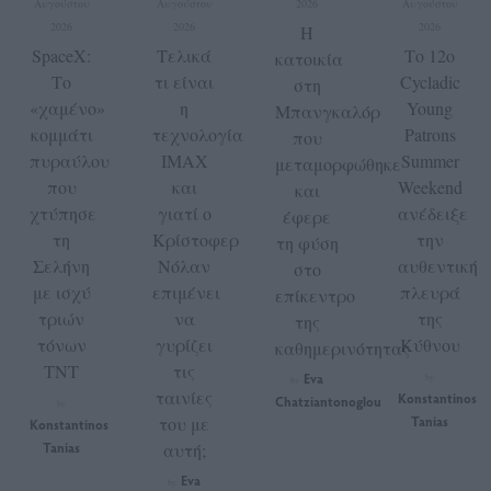
Αυγούστου
Αυγούστου
2026
Αυγούστου
2026
2026
2026
H
SpaceX:
Τελικά
Το 12ο
κατοικία
Το
τι είναι
Cycladic
στη
«χαμένο»
η
Young
Μπανγκαλόρ
κομμάτι
τεχνολογία
Patrons
που
πυραύλου
IMAX
Summer
μεταμορφώθηκε
που
και
Weekend
και
χτύπησε
γιατί ο
ανέδειξε
έφερε
τη
Κρίστοφερ
την
τη φύση
Σελήνη
Νόλαν
αυθεντική
στο
με ισχύ
επιμένει
πλευρά
επίκεντρο
τριών
να
της
της
τόνων
γυρίζει
Κύθνου
καθημερινότητας
TNT
τις
Eva
by
by
ταινίες
Konstantinos
Chatziantonoglou
by
του με
Tanias
Konstantinos
Tanias
αυτή;
Eva
by