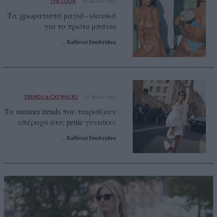
THE LOOK
01 Ιουνίου 2026
Τα χρωματιστά μαγιό - ιδανικά
για το πρώτο μπάνιο
Kallirroi Simitzidou
by
TRENDS & CATWALKS
31 Μαΐου 2026
Τα summer trends που ταιριάζουν
υπέροχα στις petite γυναίκες
Kallirroi Simitzidou
by