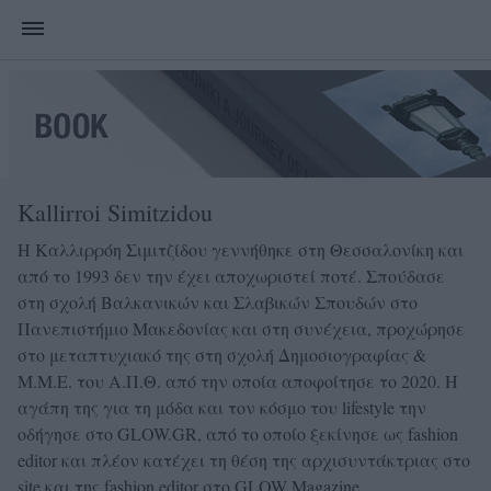
Kallirroi Simitzidou
Η Καλλιρρόη Σιμιτζίδου γεννήθηκε στη Θεσσαλονίκη και
από το 1993 δεν την έχει αποχωριστεί ποτέ. Σπούδασε
στη σχολή Βαλκανικών και Σλαβικών Σπουδών στο
Πανεπιστήμιο Μακεδονίας και στη συνέχεια, προχώρησε
στο μεταπτυχιακό της στη σχολή Δημοσιογραφίας &
Μ.Μ.Ε. του Α.Π.Θ. από την οποία αποφοίτησε το 2020. Η
αγάπη της για τη μόδα και τον κόσμο του lifestyle την
οδήγησε στο GLOW.GR, από το οποίο ξεκίνησε ως fashion
editor και πλέον κατέχει τη θέση της αρχισυντάκτριας στο
site και της fashion editor στο GLOW Magazine.