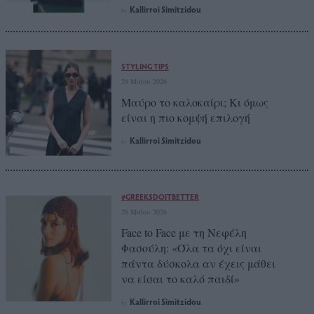
Kallirroi Simitzidou
by
STYLING TIPS
29 Μαΐου 2026
Μαύρο το καλοκαίρι; Κι όμως
είναι η πιο κομψή επιλογή
Kallirroi Simitzidou
by
#GREEKSDOITBETTER
28 Μαΐου 2026
Face to Face με τη Νεφέλη
Φασούλη: «Όλα τα όχι είναι
πάντα δύσκολα αν έχεις μάθει
να είσαι το καλό παιδί»
Kallirroi Simitzidou
by